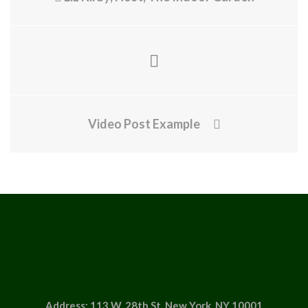
Video Post Example
Address: 113 W. 28th St. New York, NY 10001